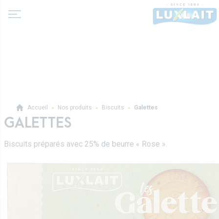
A propos de nous
Accueil
Nos produits
Biscuits
Galettes
Actualité
GALETTES
Produits
Coopérative Agricole
Biscuits préparés avec 25% de beurre « Rose ».
Laits et boissons lactées
Histoire
Laits fermentés
Valeurs
Professionnels
Beurres
Direction
Produits pro
Crèmes
Recettes
Sur-mesure
Fromages frais