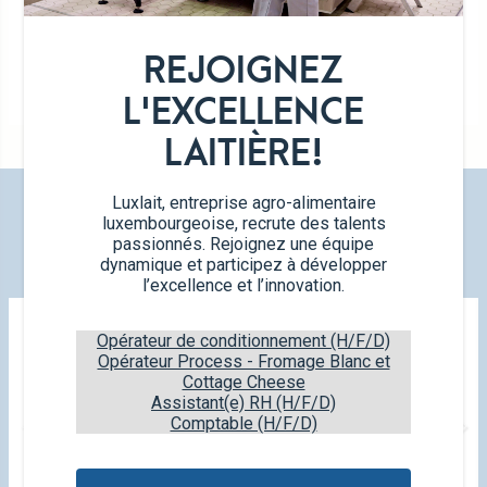
REJOIGNEZ
Galettes
L'EXCELLENCE
125g – 4×4 galettes
LAITIÈRE!
Luxlait, entreprise agro-alimentaire
DÉCOUVREZ NOS NOUVEAUX
luxembourgeoise, recrute des talents
PRODUITS
passionnés. Rejoignez une équipe
dynamique et participez à développer
l’excellence et l’innovation.
Opérateur de conditionnement (H/F/D)
Opérateur Process - Fromage Blanc et
Cottage Cheese
Assistant(e) RH (H/F/D)
Comptable (H/F/D)