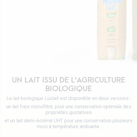
Certifications
Emballages Tetra Pak
Fromages
Travailler chez Luxlait
Service commercial
Yaourts du Luxembourg
Vitarium
Desserts lactés
Restaurant Molkerei
Glaces
Contactez-nous
Biscuits
Boissons végétales
Lait 0 KM
UN LAIT ISSU DE L'AGRICULTURE
Catalogue
BIOLOGIQUE
Le lait biologique Luxlait est disponible en deux versions :
un lait frais microfiltré, pour une conservation optimale des
propriétés gustatives
et un lait demi-écrémé UHT pour une conservation plusieurs
mois à température ambiante.