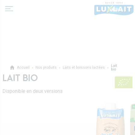
A propos de nous
Lait
Accueil
Nos produits
Laits et boissons lactées
bio
Actualité
LAIT BIO
Produits
Coopérative Agricole
Laits et boissons lactées
Disponible en deux versions
Histoire
Laits fermentés
Valeurs
Professionnels
Beurres
Direction
Produits pro
Crèmes
Recettes
Sur-mesure
Fromages frais