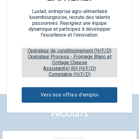
Luxlait, entreprise agro-alimentaire
luxembourgeoise, recrute des talents
passionnés. Rejoignez une équipe
dynamique et participez à développer
l’excellence et l’innovation.
Opérateur de conditionnement (H/F/D)
Opérateur Process - Fromage Blanc et
Lait UHT
Cottage Cheese
Assistant(e) RH (H/F/D)
1L
Comptable (H/F/D)
1,5% M.G.
Vers nos offres d'emploi
DÉCOUVREZ NOS NOUVEAUX
PRODUITS