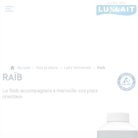
A propos de nous
Accueil
Nos produits
Laits fermentés
Raïb
Actualité
RAÏB
Produits
Coopérative Agricole
Le Raïb accompagnera à merveille vos plats
Laits et boissons lactées
orientaux
Histoire
Laits fermentés
Valeurs
Professionnels
Beurres
Direction
Produits pro
Crèmes
Recettes
Sur-mesure
Fromages frais