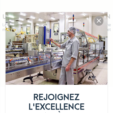
UN LAIT FERMENTÉ AVEC TRADITION
Le Raïb est fréquemment servi avec du couscous ou du tajine
mais vous permettra également de réaliser des smoothies et
milkshakes.
Halal
Recette traditionnelle
DÉTAIL DE LA GAMME
REJOIGNEZ
L'EXCELLENCE