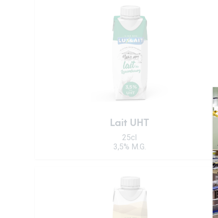
Lait UHT
25cl
3,5% M.G.