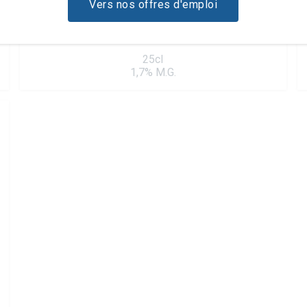
Vers nos offres d'emploi
Fraise
25cl
1,7% M.G.