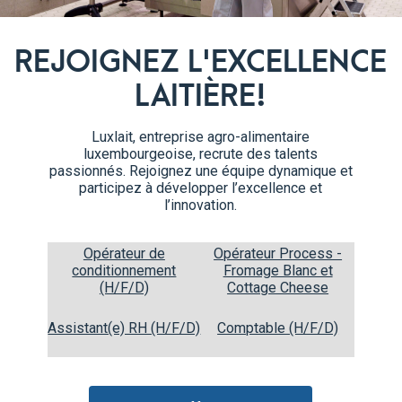
REJOIGNEZ L'EXCELLENCE
LAITIÈRE!
Luxlait, entreprise agro-alimentaire
Café Latte Cappuccino
luxembourgeoise, recrute des talents
25cl
passionnés. Rejoignez une équipe dynamique et
2,5% M.G.
participez à développer l’excellence et
l’innovation.
Opérateur de
Opérateur Process -
conditionnement
Fromage Blanc et
(H/F/D)
Cottage Cheese
Assistant(e) RH (H/F/D)
Comptable (H/F/D)