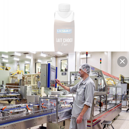
Lait Choco
25cl
3,5% M.G.