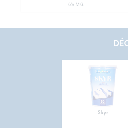
6% M.G.
DÉ
Skyr