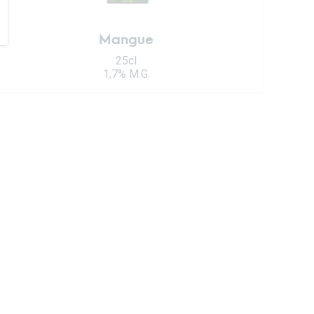
Mangue
25cl
1,7% M.G.