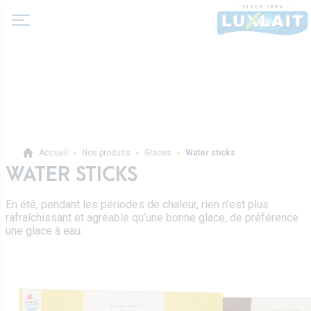
A propos de nous
Accueil
Nos produits
Glaces
Water sticks
Actualité
WATER STICKS
Produits
Coopérative Agricole
En été, pendant les périodes de chaleur, rien n’est plus
Laits et boissons lactées
rafraîchissant et agréable qu’une bonne glace, de préférence
Histoire
Laits fermentés
une glace à eau.
Valeurs
Professionnels
Beurres
Direction
Produits pro
Crèmes
Recettes
Sur-mesure
Fromages frais