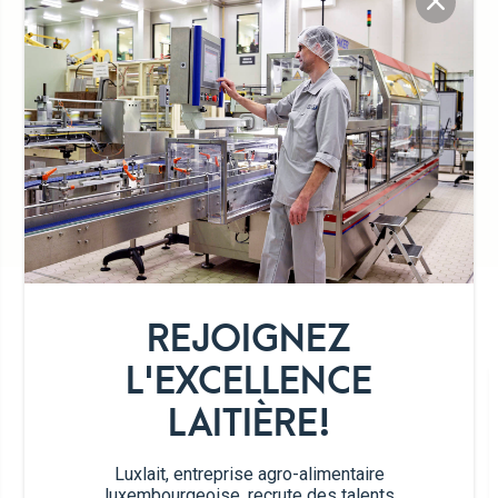
Format pratique
Rafraîchissant
Pause plaisir
DÉTAIL DE LA GAMME
REJOIGNEZ
L'EXCELLENCE
LAITIÈRE!
Luxlait, entreprise agro-alimentaire
luxembourgeoise, recrute des talents