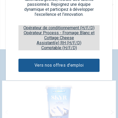
passionnés. Rejoignez une équipe
dynamique et participez à développer
l’excellence et l’innovation.
Water Stick citron
Opérateur de conditionnement (H/F/D)
Opérateur Process - Fromage Blanc et
6x80ml
Cottage Cheese
Assistant(e) RH (H/F/D)
Comptable (H/F/D)
DÉCOUVREZ NOS NOUVEAUX
Vers nos offres d'emploi
PRODUITS