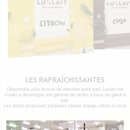
Certifications
Emballages Tetra Pak
Fromages
Travailler chez Luxlait
Service commercial
Yaourts du Luxembourg
Vitarium
Desserts lactés
Restaurant Molkerei
Glaces
Contactez-nous
Biscuits
Boissons végétales
Lait 0 KM
Catalogue
LES RAFRAÎCHISSANTES
Désormais, plus besoin de chercher autre part, Luxlait Ice
Cream a développé une gamme de sticks à base de glace à
eau.
Les sticks proposent plusieurs saveur orange, citron et coca.