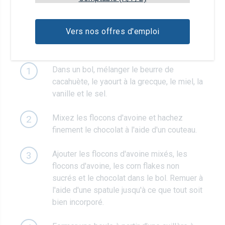
20g
de chocolat au lait
Vers nos offres d'emploi
Étapes de préparation
Dans un bol, mélanger le beurre de
1
cacahuète, le yaourt à la grecque, le miel, la
vanille et le sel.
Mixez les flocons d'avoine et hachez
2
finement le chocolat à l'aide d'un couteau.
Ajouter les flocons d'avoine mixés, les
3
flocons d'avoine, les corn flakes non
sucrés et le chocolat dans le bol. Remuer à
l'aide d'une spatule jusqu'à ce que tout soit
bien incorporé.