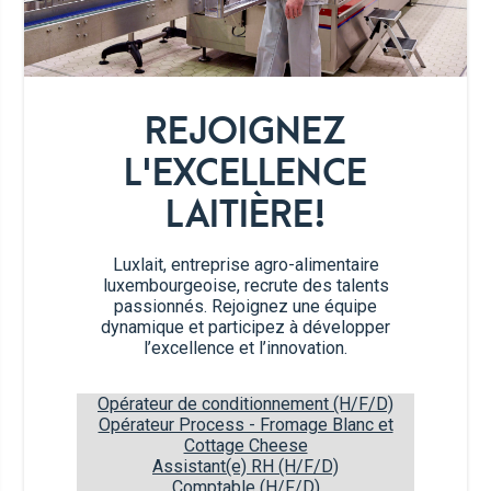
75g
de beurre de cacahuète 100%
REJOIGNEZ
1,5 c.à.s.
de miel
L'EXCELLENCE
1/2 c.à.c.
d'extrait de vanille
LAITIÈRE!
1 pincée
de sel
Luxlait, entreprise agro-alimentaire
luxembourgeoise, recrute des talents
passionnés. Rejoignez une équipe
50g
de flocons d'avoine mixés
dynamique et participez à développer
l’excellence et l’innovation.
50g
de flocons d'avoine
Opérateur de conditionnement (H/F/D)
Opérateur Process - Fromage Blanc et
50g
de corn flakes non sucrés
Cottage Cheese
Assistant(e) RH (H/F/D)
Comptable (H/F/D)