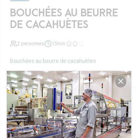
BOUCHÉES AU BEURRE
DE CACAHUÈTES
2 personnes
15min.
Bouchées au beurre de cacahuètes
Ingrédients
Yaourt à la
75g
grecque