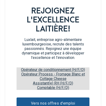
REJOIGNEZ
Chauffer les épices à sec dans une
1
L'EXCELLENCE
casserole à feu moyen-vif pendant 2 à 3
minutes jusqu'à ce qu'elles dégagent leur
LAITIÈRE!
parfum.
Luxlait, entreprise agro-alimentaire
Y verser l'eau et laisser mijoter pendant 10
2
luxembourgeoise, recrute des talents
minutes à feu moyen.
passionnés. Rejoignez une équipe
dynamique et participez à développer
l’excellence et l’innovation.
Filtrer le concentré chaï. Laisser refroidir.
3
Opérateur de conditionnement (H/F/D)
Opérateur Process - Fromage Blanc et
Cottage Cheese
Assistant(e) RH (H/F/D)
Pour chaque cocktail
Comptable (H/F/D)
Vers nos offres d'emploi
Crème fraîche