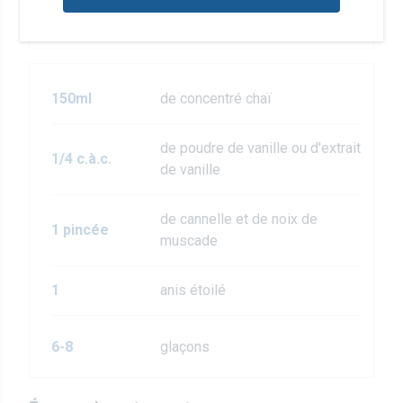
30ml
liquide
150ml
de concentré chaï
de poudre de vanille ou d'extrait
1/4 c.à.c.
de vanille
de cannelle et de noix de
1 pincée
muscade
1
anis étoilé
6-8
glaçons