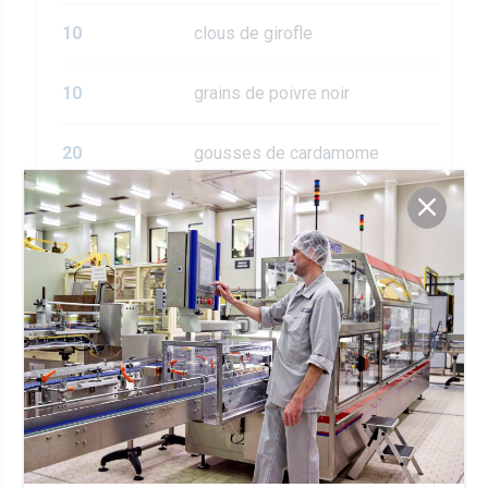
10
clous de girofle
10
grains de poivre noir
20
gousses de cardamome
1
anis étoilé
350ml
d'eau
2
sachets de thé noir
1 c.à.s.
de sucre
Étapes de préparation