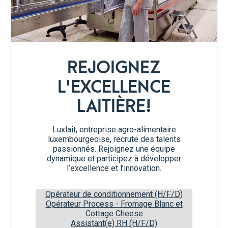
Ajoutez l’œuf et mélangez à nouveau.
2
Rajoutez la farine, la poudre d’amande, le
3
REJOIGNEZ
sel et le demi-zeste de citron.
L'EXCELLENCE
Laissez reposer la pâte pendant au moins
4
3 heures au frigo.
LAITIÈRE!
Étalez la pâte et détaillez 8 cœurs à l’aide
5
Luxlait, entreprise agro-alimentaire
d’un emporte-pièce en forme de cœur.
luxembourgeoise, recrute des talents
passionnés. Rejoignez une équipe
Piquez les cœurs avec la fourchette pour
dynamique et participez à développer
éviter que la pâte forme des bosses.
l’excellence et l’innovation.
Enfournez les cœurs à 160 °C (chaleur
6
Opérateur de conditionnement (H/F/D)
tournante) pendant 14 minutes.
Opérateur Process - Fromage Blanc et
Cottage Cheese
Assistant(e) RH (H/F/D)