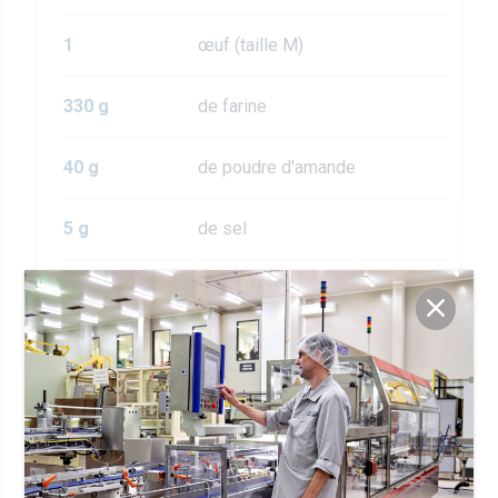
1
œuf (taille M)
330 g
de farine
40 g
de poudre d'amande
5 g
de sel
zeste d'un demi-citron
Étapes de préparation
Mélangez le beurre pommade et le sucre
1
glace à l’aide d’un batteur électrique jusqu'à
ce que vous ayez une masse homogène.