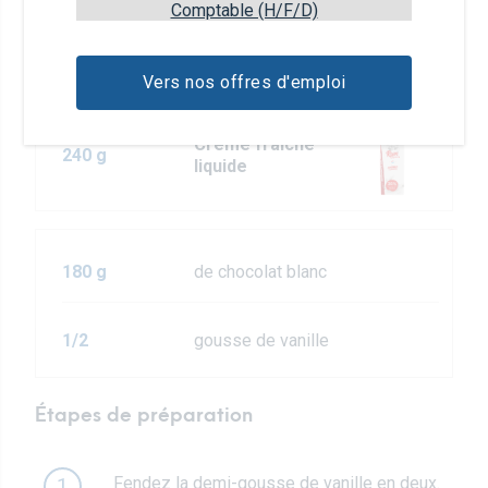
Comptable (H/F/D)
Ganache au chocolat blanc et vanille
Vers nos offres d'emploi
Crème fraîche
240 g
liquide
180 g
de chocolat blanc
1/2
gousse de vanille
Étapes de préparation
Fendez la demi-gousse de vanille en deux.
1