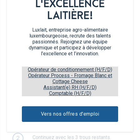
L'EXCELLENCE
LAITIÈRE!
vermicelles, pour décorer
Luxlait, entreprise agro-alimentaire
luxembourgeoise, recrute des talents
passionnés. Rejoignez une équipe
dynamique et participez à développer
Étapes de préparation
l’excellence et l’innovation.
Opérateur de conditionnement (H/F/D)
En utilisant un moule à glace à 4 trous,
1
Opérateur Process - Fromage Blanc et
placez un couteau au milieu d’un trou pour
Cottage Cheese
qu’il crée une barrière. Mettez quelques
Assistant(e) RH (H/F/D)
cuillères de yaourt à la cerise d’un côté du
Comptable (H/F/D)
couteau, puis mettez quelques cuillères de
yaourt à la mangue de l’autre côté.
Vers nos offres d'emploi
Remplissez tout le moule, puis retirez le
couteau.
Continuez avec les 3 trous restants.
2