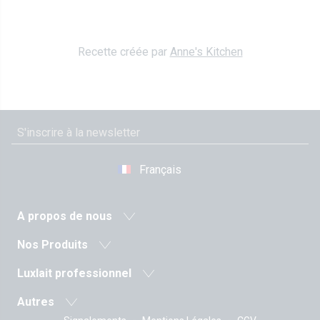
Recette créée par
Anne's Kitchen
Français
A propos de nous
Actualité
Nos Produits
Coopérative agricole
Laits et boissons lactées
Luxlait professionnel
Histoire
Laits fermentés
Produits pro
Valeurs
Autres
Beurres
Sur-mesure
La Direction