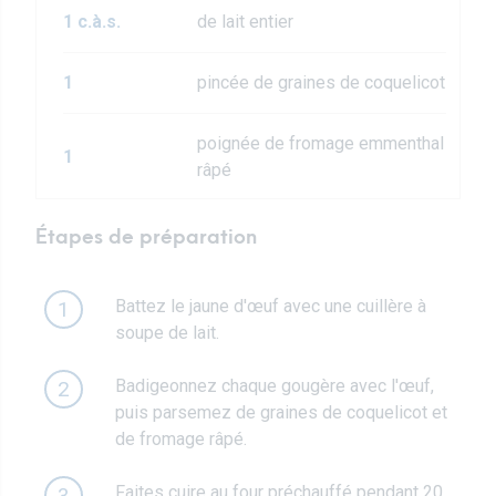
1 c.à.s.
de lait entier
1
pincée de graines de coquelicot
poignée de fromage emmenthal
1
râpé
Étapes de préparation
Battez le jaune d'œuf avec une cuillère à
1
soupe de lait.
Badigeonnez chaque gougère avec l'œuf,
2
puis parsemez de graines de coquelicot et
de fromage râpé.
Faites cuire au four préchauffé pendant 20
3