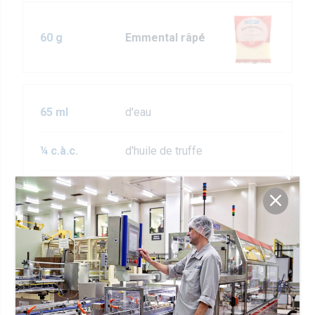
60 g
Emmental râpé
65 ml
d'eau
¼ c.à.c.
d'huile de truffe
¼ c.à.c.
de sel
70 g
de farine
2
oeufs
1
pincée de poivre