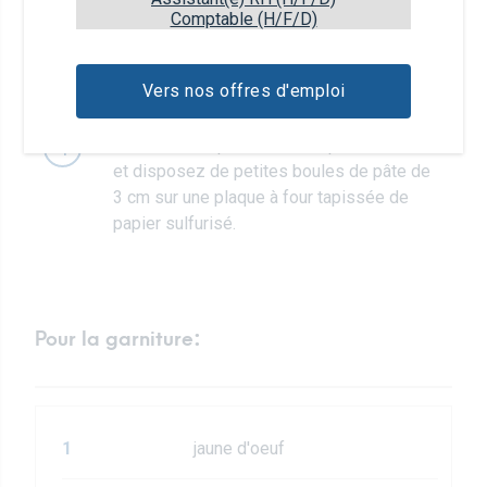
œuf.
Comptable (H/F/D)
Une fois tous les œufs incorporés, ajoutez
3
Vers nos offres d'emploi
le fromage râpé et assaisonnez de poivre.
Transférez la pâte dans une poche à douille
4
et disposez de petites boules de pâte de
3 cm sur une plaque à four tapissée de
papier sulfurisé.
Pour la garniture:
1
jaune d'oeuf