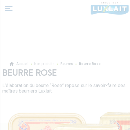
A propos de nous
Accueil
Nos produits
Beurres
Beurre Rose
Actualité
BEURRE ROSE
Produits
Coopérative Agricole
L’élaboration du beurre “Rose” repose sur le savoir-faire des
Laits et boissons lactées
maîtres beurriers Luxlait.
Histoire
Laits fermentés
Valeurs
Professionnels
Beurres
Direction
Produits pro
Crèmes
Recettes
Sur-mesure
Fromages frais