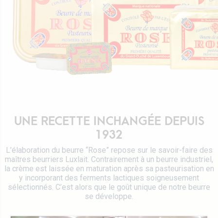
Certifications
Emballages Tetra Pak
Fromages
Travailler chez Luxlait
Service commercial
Yaourts du Luxembourg
Vitarium
Desserts lactés
Restaurant Molkerei
Glaces
Contactez-nous
Biscuits
Boissons végétales
Lait 0 KM
UNE RECETTE INCHANGÉE DEPUIS
Catalogue
1932
L’élaboration du beurre “Rose” repose sur le savoir-faire des
maîtres beurriers Luxlait. Contrairement à un beurre industriel,
la crème est laissée en maturation après sa pasteurisation en
y incorporant des ferments lactiques soigneusement
sélectionnés. C’est alors que le goût unique de notre beurre
se développe.