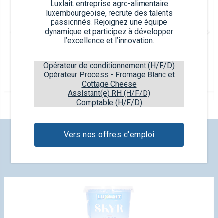
Luxlait, entreprise agro-alimentaire
luxembourgeoise, recrute des talents
passionnés. Rejoignez une équipe
dynamique et participez à développer
l’excellence et l’innovation.
Beurre Rose
Opérateur de conditionnement (H/F/D)
Barquette plastique
Opérateur Process - Fromage Blanc et
10 g
Cottage Cheese
Assistant(e) RH (H/F/D)
Comptable (H/F/D)
Vers nos offres d'emploi
DÉCOUVREZ NOS NOUVEAUX
PRODUITS