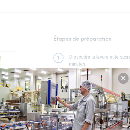
Étapes de préparation
Dissoudre la levure et le sucre
1
minutes.
Ajouter la farine, le sel, l’ail 
2
robot pâtissier ou dans un gran
robot ou à l’aide d’une cuillèr
Pétrir la pâte à la main pendan
3
Placer la pâte dans un bol lég
4
d’un essui propre et laisser r