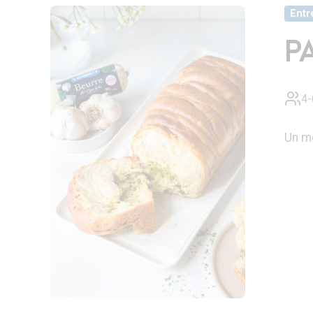
Entr
P
4-
Un mo