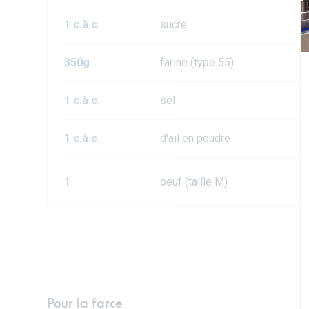
1 c.à.c.
sucre
350g
farine (type 55)
1 c.à.c.
sel
1 c.à.c.
d'ail en poudre
1
oeuf (taille M)
Pour la farce