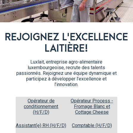
préchauffé à 50°C) pendant 2 
REJOIGNEZ L'EXCELLENCE
LAITIÈRE!
Luxlait, entreprise agro-alimentaire
luxembourgeoise, recrute des talents
passionnés. Rejoignez une équipe dynamique et
participez à développer l’excellence et
l’innovation.
Opérateur de
Opérateur Process -
conditionnement
Fromage Blanc et
(H/F/D)
Cottage Cheese
Assistant(e) RH (H/F/D)
Comptable (H/F/D)
Étapes de préparation