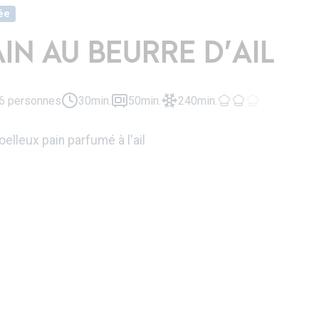
ée
AIN AU BEURRE D’AIL
6 personnes
30min.
50min.
240min.
elleux pain parfumé à l'ail