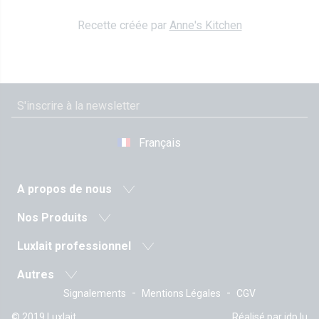
Recette créée par
Anne's Kitchen
Français
A propos de nous
Actualité
Nos Produits
Coopérative agricole
Laits et boissons lactées
Luxlait professionnel
Histoire
Laits fermentés
Produits pro
Valeurs
Autres
Beurres
Sur-mesure
La Direction
-
-
Signalements
Mentions Légales
CGV
Les recettes
Crèmes
Emballages Tetra Pak
Certifications
Vitarium
Fromages frais
© 2019 Luxlait
Réalisé par
idp.lu