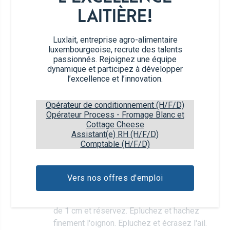
LAITIÈRE!
50 ml
de vin blanc
Luxlait, entreprise agro-alimentaire
1
pincée de muscade
luxembourgeoise, recrute des talents
passionnés. Rejoignez une équipe
dynamique et participez à développer
4
oeufs
l’excellence et l’innovation.
Opérateur de conditionnement (H/F/D)
1
pincée de sel & de poivre
Opérateur Process - Fromage Blanc et
Cottage Cheese
Assistant(e) RH (H/F/D)
Étapes de préparation
Comptable (H/F/D)
Décongelez les épinards, pressez le
1
Vers nos offres d'emploi
liquide et hachez les feuilles
grossièrement. Coupez la courgette en dés
de 1 cm et réservez. Épluchez et hachez
finement l'oignon. Epluchez et écrasez l'ail.