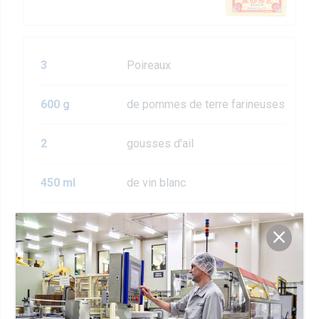
3
Poireaux
600 g
de pommes de terre farineuses
2
gousses d'ail
450 ml
de vin blanc
de bouillon de légumes ou de
1,2 l
poulet
sel et poivre
250 g
de pain vieux