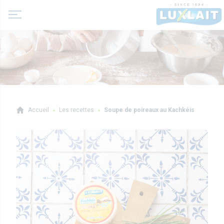
A propos de nous
Accueil
Les recettes
Soupe de poireaux au Kachkéis
Actualité
Produits
Coopérative Agricole
Laits et boissons lactées
Histoire
Laits fermentés
Valeurs
Professionnels
Beurres
Direction
Produits pro
Crèmes
Recettes
Sur-mesure
Fromages frais