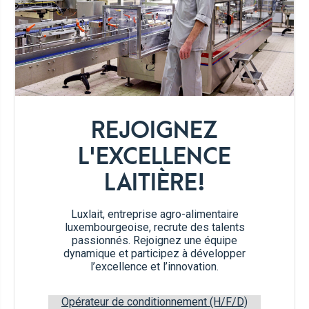
2 c.à.s.
de moutarde
2 c.à.s.
de moutarde à l’ancienne
Ciboulette ou persil, haché
REJOIGNEZ
L'EXCELLENCE
Un peu de crème fraîche liquide
LAITIÈRE!
Étapes de préparation
Luxlait, entreprise agro-alimentaire
luxembourgeoise, recrute des talents
passionnés. Rejoignez une équipe
Enlevez les extrémités des poireaux.
1
dynamique et participez à développer
Coupez les poireaux en quartiers dans le
l’excellence et l’innovation.
sens de la longueur, puis coupez-les en
tranches afin que vous vous obtenez
Opérateur de conditionnement (H/F/D)