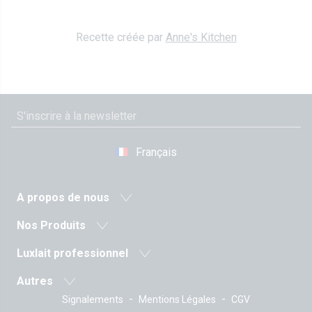
Recette créée par
Anne's Kitchen
Français
A propos de nous
Actualité
Nos Produits
Coopérative agricole
Laits et boissons lactées
Luxlait professionnel
Histoire
Laits fermentés
Produits pro
Valeurs
Autres
Beurres
Sur-mesure
La Direction
-
-
Signalements
Mentions Légales
CGV
Les recettes
Crèmes
Emballages Tetra Pak