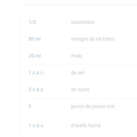
1/2
concombre
80 ml
vinaigre de vin blanc
20 ml
d'eau
1 c.à.c.
de sel
3 c.à.c.
de sucre
5
grains de poivre noir
1 c.à.s.
d'aneth, haché