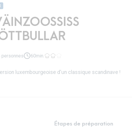
t
ÄINZOOSSISS
ÖTTBULLAR
 personnes
60min.
version luxembourgeoise d'un classique scandinave !
Étapes de préparation