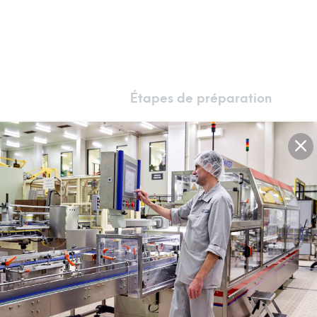
Étapes de préparation
Préparez les boulettes de vian
1
mettez-la dans un bol. Épluche
moutarde, la muscade, l'aneth, 
poivre. Mélangez bien et rése
Formez 20 petites boulettes d
2
Faites fondre 15 g de beurre e
3
Faites frire les boulettes pen
jusqu'à ce qu'elles soient dor