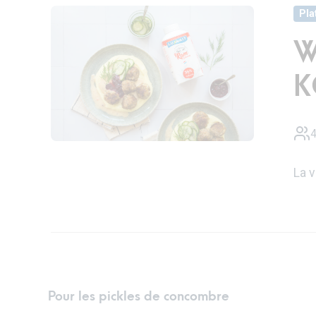
Pla
W
K
4
La 
Pour les pickles de concombre