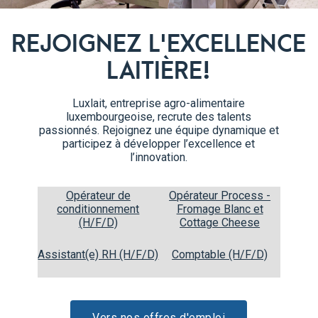
Sortez les boulettes de la po
4
la poêle, incorporez la farine 
REJOIGNEZ L'EXCELLENCE
Incorporez graduellement le b
LAITIÈRE!
Faites cuire 5 minutes pour ép
Luxlait, entreprise agro-alimentaire
luxembourgeoise, recrute des talents
passionnés. Rejoignez une équipe dynamique et
participez à développer l’excellence et
l’innovation.
Opérateur de
Opérateur Process -
conditionnement
Fromage Blanc et
(H/F/D)
Cottage Cheese
Assistant(e) RH (H/F/D)
Comptable (H/F/D)
Vers nos offres d'emploi