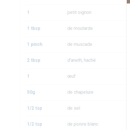
1
petit oignon
1 tbsp
de moutarde
1 pinch
de muscade
2 tbsp
d'aneth, haché
1
œuf
50g
de chapelure
1/2 tsp
de sel
1/2 tsp
de poivre blanc