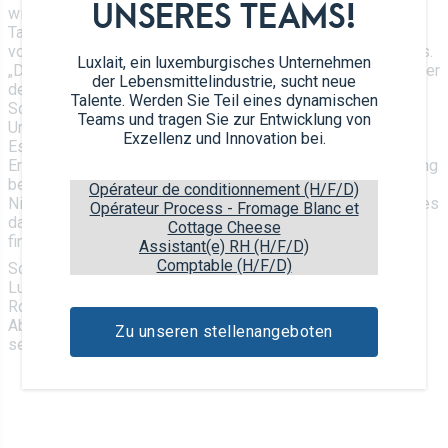
UNSERES TEAMS!
wichtigen Partners unterstrichen.
Tatsächlich ist Luxait, eine landwirtschaftliche Vereinigung
von 360 Landwirten, der größte Milchverarbeiter des Landes.
Luxlait, ein luxemburgisches Unternehmen
„Diese Molkereikooperative ist daher ein wesentlicher Pfeiler
der Lebensmittelindustrie, sucht neue
des luxemburgischen Agrarsektors“ erklärte Romain
Talente. Werden Sie Teil eines dynamischen
Schneider und wies auf den innovativen Charakter des
Teams und tragen Sie zur Entwicklung von
Unternehmens hin.
Exzellenz und Innovation bei.
Es muss gesagt werden, dass Luxlait mit seiner enormen
Erfahrung und seinem Know-how in ständiger Fortentwicklung
begriffen ist, um sein Angebot mit hochwertigen
Opérateur de conditionnement (H/F/D)
Nischenprodukten zu diversifizieren. Für den Minister liegt es
Opérateur Process - Fromage Blanc et
daher nahe, dieses Unternehmen bei seinen Investitionen
Cottage Cheese
finanziell zu unterstützen.
Assistant(e) RH (H/F/D)
Comptable (H/F/D)
Schließlich beglückwünschte der Minister die Vertreter von
Luxlait zum 125-jährigen Bestehen des Unternehmens. Für
Romain Schneider besteht kein Zweifel, dass dieses große
Abenteuer mindestens noch weitere 125 Jahre erfolgreich
Zu unseren stellenangeboten
sein wird.