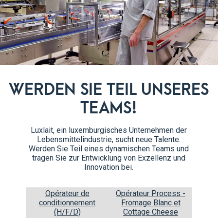
Zubereitung
WERDEN SIE TEIL UNSERES
Die Datteln 30 Minuten in etw
1
TEAMS!
Das Glas dekorieren: Den Rand
2
Luxlait, ein luxemburgisches Unternehmen der
Lebensmittelindustrie, sucht neue Talente.
Pistazienpulver. Außerdem et
Werden Sie Teil eines dynamischen Teams und
verstreichen, um es noch köst
tragen Sie zur Entwicklung von Exzellenz und
Innovation bei.
In einen Mixer die abgetropft
3
Luxlait Milch geben. Einige Ei
Opérateur de
Opérateur Process -
conditionnement
Fromage Blanc et
Den Smoothie in das dekoriert
4
(H/F/D)
Cottage Cheese