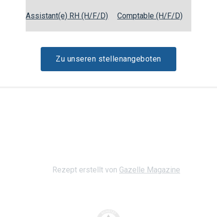
Assistant(e) RH (H/F/D)
Comptable (H/F/D)
Optional: Mit einem Klecks Sc
5
Wer es süßer mag, kann vor 
6
Zu unseren stellenangeboten
Sofort servieren!
7
Rezept erstellt von
Gazelle Magazine