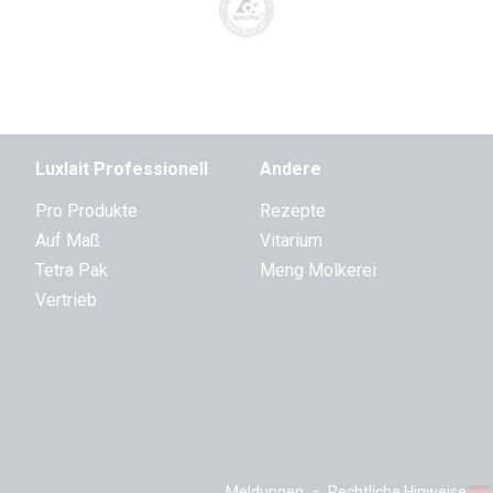
Luxlait Pro­fes­si­o­nell
Andere
Pro Produkte
Rezepte
Auf Maß
Vitarium
Tetra Pak
Meng Molkerei
Vertrieb
-
Meldungen
Rechtliche Hinweise