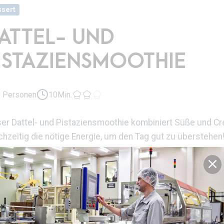
sert
ATTEL- UND
ISTAZIENSMOOTHIE
1 Personen
10Min.
er Dattel- und Pistaziensmoothie kombiniert Süße und Cre
chzeitig die nötige Energie, um den Tag gut zu überstehen