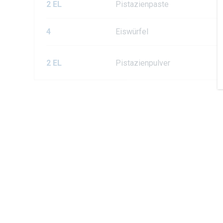
2 EL
Pistazienpaste
4
Eiswürfel
2 EL
Pistazienpulver