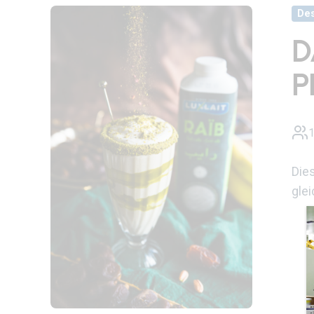
Des
D
P
Dies
glei