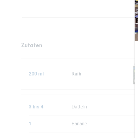
Zutaten
200 ml
Raïb
3 bis 4
Datteln
1
Banane