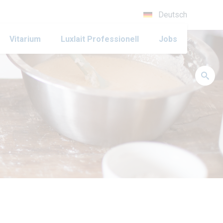
Deutsch
Vitarium
Luxlait Pro­fes­si­o­nell
Jobs