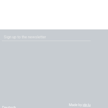
Made by
idp.lu
Deutsch