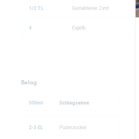
1/2 TL
Gemahlener Zimt
4
Eigelb
Belag
500ml
Schlagsahne
2-3 EL
Puderzucker