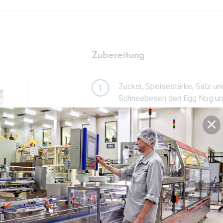
Zubereitung
Zucker, Speisestärke, Salz un
1
Schneebesen den Egg Nog und d
haben.
Hitze auf mittlere Stufe stelle
2
und an der Rückseite eines L
Den Pudding in eine mittelgro
3
abdecken, so dass sie die Obe
Stunden in den Kühlschrank st