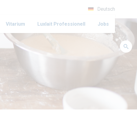
Deutsch
Vitarium
Luxlait Pro­fes­si­o­nell
Jobs