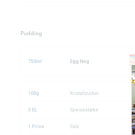
Pudding
750ml
Egg Nog
100g
Kristallzucker
3 EL
Speisestärke
1 Prise
Salz