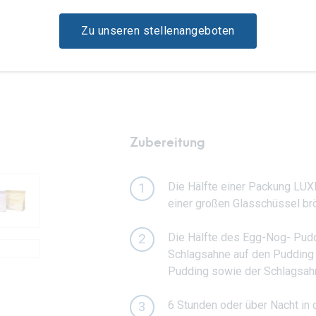
Zu unseren stellenangeboten
Zubereitung
Die Hälfte einer Packung LUXL
1
einer großen Glasschüssel br
Die Hälfte des Egg-Nog- Puddi
2
Schlagsahne auf den Pudding 
Pudding sowie der Schlagsah
6 Stunden oder über Nacht in 
3