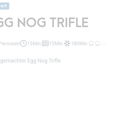
ert
GG NOG TRIFLE
Personen
15Min.
15Min.
180Min.
gemachter Egg Nog Trifle