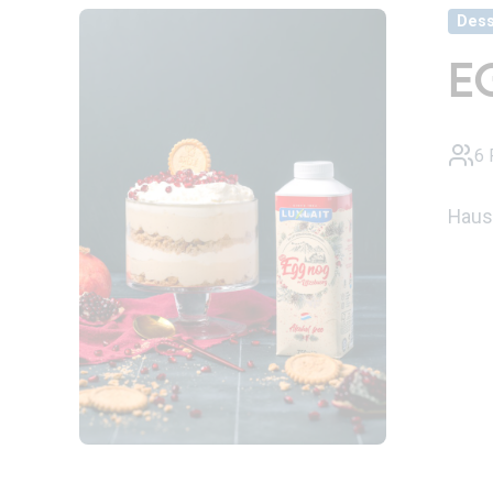
Dess
E
6 
Haus