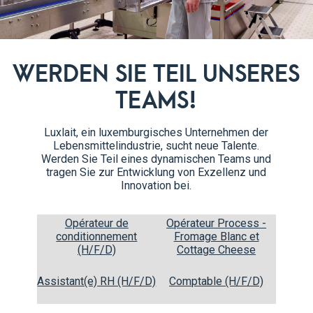
WERDEN SIE TEIL UNSERES
TEAMS!
Luxlait, ein luxemburgisches Unternehmen der
Lebensmittelindustrie, sucht neue Talente.
Werden Sie Teil eines dynamischen Teams und
tragen Sie zur Entwicklung von Exzellenz und
Innovation bei.
Zubereitung
Opérateur de
Opérateur Process -
Die Schlagsahne mit dem Zucker schlagen, bis si
1
conditionnement
Fromage Blanc et
Spitzen bilden.
(H/F/D)
Cottage Cheese
Assistant(e) RH (H/F/D)
Comptable (H/F/D)