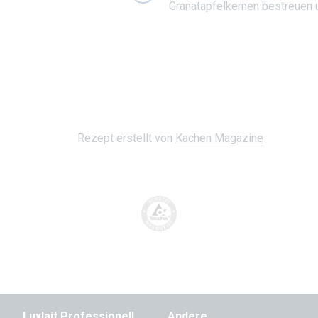
Granatapfelkernen bestreuen 
Rezept erstellt von
Kachen Magazine
Luxlait Pro­fes­si­o­nell
Andere