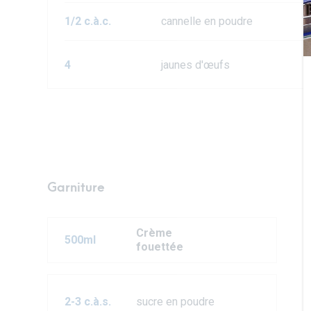
1/2 c.à.c.
cannelle en poudre
4
jaunes d'œufs
Garniture
Crème
500ml
fouettée
2-3 c.à.s.
sucre en poudre