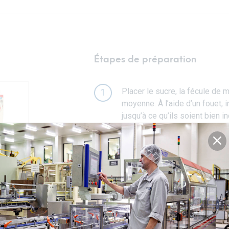
Étapes de préparation
Placer le sucre, la fécule de m
1
moyenne. À l’aide d’un fouet, 
jusqu’à ce qu’ils soient bien i
Régler le feu sur moyen et re
2
épaississe et nappe le dos d’u
Verser le pudding dans un bol 
3
réfrigérateur pendant 3 heures