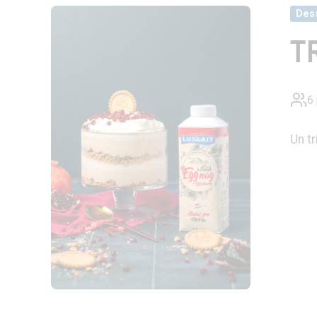
Des
T
6
Un tr