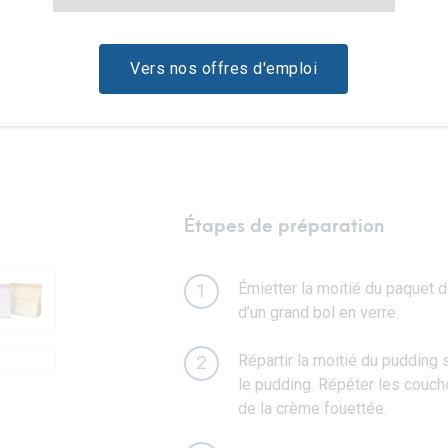
Vers nos offres d'emploi
Étapes de préparation
Émietter la moitié du paquet d
1
d’un grand bol en verre.
Répartir la moitié du pudding 
2
le pudding. Répéter les couche
de la crème fouettée.