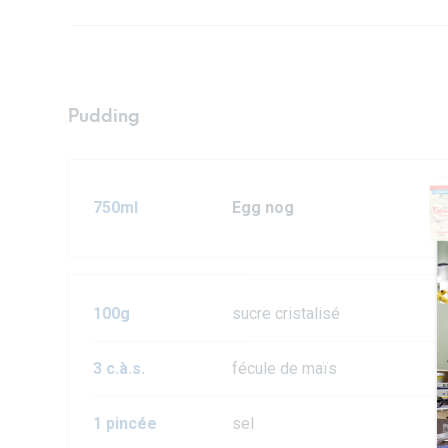
Pudding
750ml
Egg nog
100g
sucre cristalisé
3 c.à.s.
fécule de maïs
1 pincée
sel