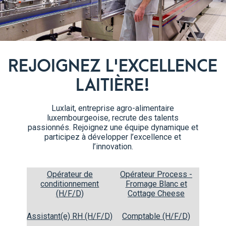
REJOIGNEZ L'EXCELLENCE
LAITIÈRE!
Luxlait, entreprise agro-alimentaire
luxembourgeoise, recrute des talents
passionnés. Rejoignez une équipe dynamique et
Étapes de préparation
participez à développer l’excellence et
l’innovation.
Fouetter la crème épaisse avec le sucre jusqu’à
1
Opérateur de
Opérateur Process -
pics fermes.
conditionnement
Fromage Blanc et
(H/F/D)
Cottage Cheese
Assistant(e) RH (H/F/D)
Comptable (H/F/D)