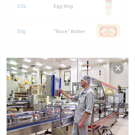
2 EL
Egg Nog
50g
“Rose” Butter
2 EL
Zucker
1 EL
Honig
100g
Mehl
75g
gemahlene Mandeln
1/2 TL
Zimt