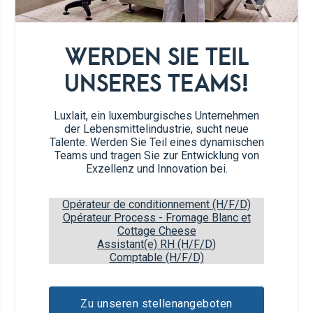
Zubereitung
WERDEN SIE TEIL
Die Butter und den Zucker mit einem
1
UNSERES TEAMS!
elektrischen Mixer schlagen.
Luxlait, ein luxemburgisches Unternehmen
Den Honig und den Eggnog unterrühren.
2
der Lebensmittelindustrie, sucht neue
Talente. Werden Sie Teil eines dynamischen
Teams und tragen Sie zur Entwicklung von
Das Mehl, die gemahlenen Mandeln und
3
Exzellenz und Innovation bei.
den Zimt unterheben und zu einer Kugel
formen.
Opérateur de conditionnement (H/F/D)
Opérateur Process - Fromage Blanc et
Cottage Cheese
Die Teigkugel in zwei Hälften schneiden
4
Assistant(e) RH (H/F/D)
und jede Hälfte in Frischhaltefolie wickeln.
Comptable (H/F/D)
Eine Stunde lang kühl stellen.
Den Backofen auf 180°C vorheizen.
5
Zu unseren stellenangeboten