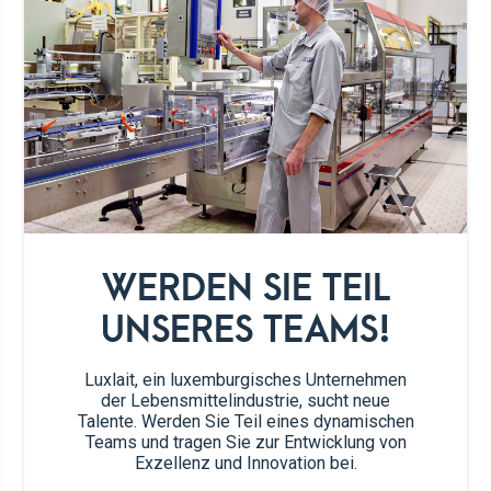
2
Bio Brie
4
runde Brötchen
1
Knoblauchknolle
4 EL
Olivenöl
WERDEN SIE TEIL
Salz, Peffer
UNSERES TEAMS!
2-3
Zweige frischer Thymian
Luxlait, ein luxemburgisches Unternehmen
der Lebensmittelindustrie, sucht neue
Talente. Werden Sie Teil eines dynamischen
50g
gehackte Haselnüsse
Teams und tragen Sie zur Entwicklung von
Exzellenz und Innovation bei.