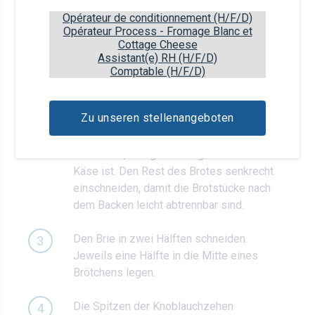
1 EL
Honig
Opérateur de conditionnement (H/F/D)
Opérateur Process - Fromage Blanc et
Cottage Cheese
Zubereitung
Assistant(e) RH (H/F/D)
Comptable (H/F/D)
Den Backofen auf 180°C vorheizen.
1
Zu unseren stellenangeboten
Jeweils ein Loch in die Mitter der Brötchen
2
schneiden, das genau so groß wie der Brie
Käse ist. Den Rest des Brotes senkrecht
einschneiden, damit die Brotstücke nach
dem Backen leicht abtrennbar sind.
Den Brie in zwei Hälften schneiden.
3
Jeweils eine Hälfte in die Mitte eines
Brötchens legen.
Die Spitzen der Knoblauchzehen
4