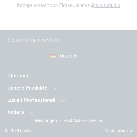
Rezept erstellt von Eloïse Jennes
@eloia.studio
Deutsch
Über uns
Neuigkeiten
Unsere Produkte
Molkereigenossenschaft
Milch und Milchgetränke
Luxlait Pro­fes­si­o­nell
Geschichte
Fermentierte Milch
Pro Produkte
Werte
Andere
Butter
Auf Maß
Direktion
-
Meldungen
Rechtliche Hinweise
Rezepte
Sahne
Tetra Pak
Stellenangebote
Vitarium
Frischkäse
© 2019 Luxlait
Made by
idp.lu
Vertrieb
Zertifizierungen