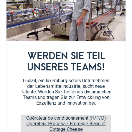
2 TL
“Rose” Butter
1/2
rote Paprika
WERDEN SIE TEIL
1/2
orangene Paprika
UNSERES TEAMS!
2
Handvoll Kirschtomaten
Luxlait, ein luxemburgisches Unternehmen
der Lebensmittelindustrie, sucht neue
1
Frühlingszwiebel
Talente. Werden Sie Teil eines dynamischen
Teams und tragen Sie zur Entwicklung von
Exzellenz und Innovation bei.
1/4 TL
Knoblauchpulver
Opérateur de conditionnement (H/F/D)
1 Prise
Salz & Pfeffer
Opérateur Process - Fromage Blanc et
Cottage Cheese