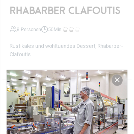
RHABARBER CLAFOUTIS
8 Personen
50Min.
Rustikales und wohltuendes Dessert, Rhabarber-
Clafoutis
Zutaten
240 ml
Frischmilch