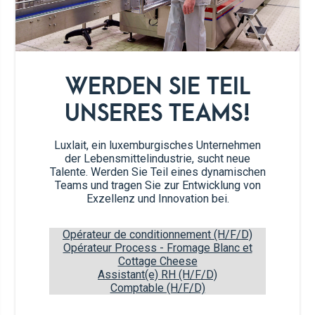
30 g
“Rose” Butter
WERDEN SIE TEIL
UNSERES TEAMS!
150 g
Rhabarber
Luxlait, ein luxemburgisches Unternehmen
90 g
Feiner Zucker
der Lebensmittelindustrie, sucht neue
Talente. Werden Sie Teil eines dynamischen
Teams und tragen Sie zur Entwicklung von
75 g
Mehl
Exzellenz und Innovation bei.
1 Prise
Salz
Opérateur de conditionnement (H/F/D)
Opérateur Process - Fromage Blanc et
Cottage Cheese
1 TL
Vanilleextrakt
Assistant(e) RH (H/F/D)
Comptable (H/F/D)
3
Eier Zimmertemperatur