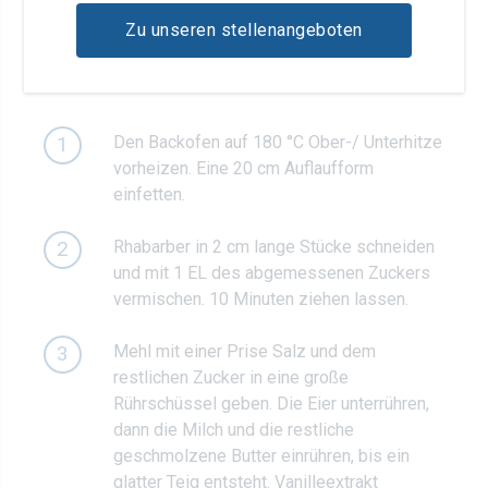
Zu unseren stellenangeboten
Zubereitung
Den Backofen auf 180 °C Ober-/ Unterhitze
1
vorheizen. Eine 20 cm Auflaufform
einfetten.
Rhabarber in 2 cm lange Stücke schneiden
2
und mit 1 EL des abgemessenen Zuckers
vermischen. 10 Minuten ziehen lassen.
Mehl mit einer Prise Salz und dem
3
restlichen Zucker in eine große
Rührschüssel geben. Die Eier unterrühren,
dann die Milch und die restliche
geschmolzene Butter einrühren, bis ein
glatter Teig entsteht. Vanilleextrakt