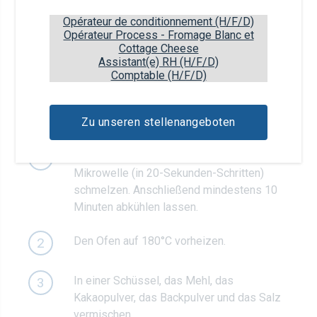
250g
Zucker
Opérateur de conditionnement (H/F/D)
Opérateur Process - Fromage Blanc et
Cottage Cheese
Assistant(e) RH (H/F/D)
100g
Zartbitterschokolade, optional
Comptable (H/F/D)
Zubereitung
Zu unseren stellenangeboten
Die Butter in einem Wasserbad oder in der
1
Mikrowelle (in 20-Sekunden-Schritten)
schmelzen. Anschließend mindestens 10
Minuten abkühlen lassen.
Den Ofen auf 180°C vorheizen.
2
In einer Schüssel, das Mehl, das
3
Kakaopulver, das Backpulver und das Salz
vermischen.