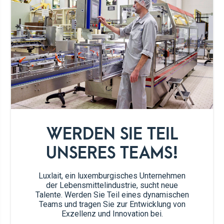
250ml
Kefir
250g
Mehl
125g
Kakaopulver (ungesüßt)
WERDEN SIE TEIL
UNSERES TEAMS!
1
Päckchen Backpulver (11 g)
Luxlait, ein luxemburgisches Unternehmen
1/4
TL Salz
der Lebensmittelindustrie, sucht neue
Talente. Werden Sie Teil eines dynamischen
Teams und tragen Sie zur Entwicklung von
4
Eier
Exzellenz und Innovation bei.