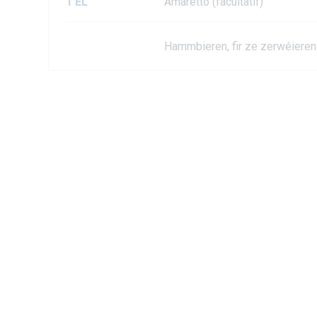
1 EL
Amaretto (facultatif)
Hammbieren, fir ze zerwéieren