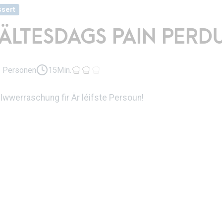
sert
ÄLTESDAGS PAIN PERD
2 Personen
15Min.
Iwwerraschung fir Är léifste Persoun!