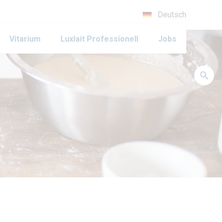
Deutsch
Vitarium
Luxlait Pro­fes­si­o­nell
Jobs