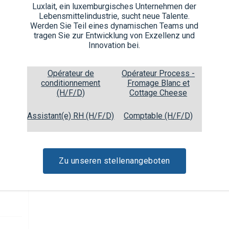
Luxlait, ein luxemburgisches Unternehmen der
Lebensmittelindustrie, sucht neue Talente.
Zwee Häerzer an d’Eeermëschu
5
Werden Sie Teil eines dynamischen Teams und
ass. Am Botter brode bis se iw
tragen Sie zur Entwicklung von Exzellenz und
reschtlech 10g Botter schmël
Innovation bei.
D’Häerzer mat e bësse Pudde
6
Opérateur de
Opérateur Process -
e puer Hammbieren zerwéiere
conditionnement
Fromage Blanc et
(H/F/D)
Cottage Cheese
Assistant(e) RH (H/F/D)
Comptable (H/F/D)
Zu unseren stellenangeboten