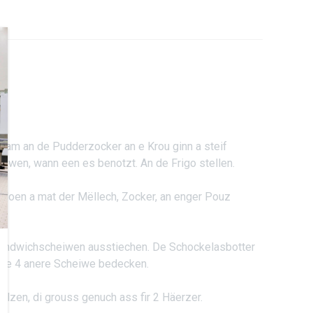
Ram an de Pudderzocker an e Krou ginn a steif
ewen, wann een es benotzt. An de Frigo stellen.
hloen a mat der Mëllech, Zocker, an enger Pouz
Sandwichscheiwen ausstiechen. De Schockelasbotter
 de 4 anere Scheiwe bedecken.
lzen, di grouss genuch ass fir 2 Häerzer.