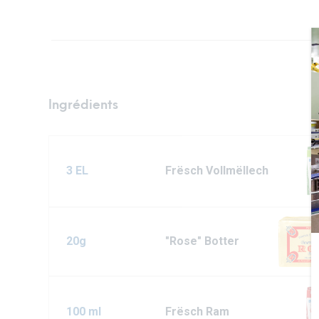
Ingrédients
3 EL
Frësch Vollmëllech
20g
"Rose" Botter
100 ml
Frësch Ram