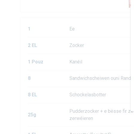
1
Ee
2 EL
Zocker
1 Pouz
Kanéil
8
Sandwichscheiwen ouni Rand
8 EL
Schockelasbotter
Pudderzocker + e bësse fir ze
25g
zerwéieren