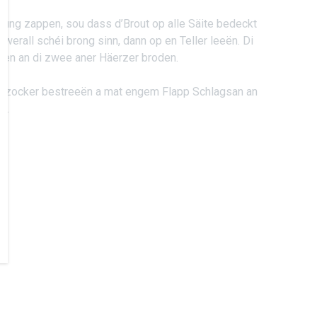
ng zappen, sou dass d’Brout op alle Säite bedeckt
werall schéi brong sinn, dann op en Teller leeën. Di
zen an di zwee aner Häerzer broden.
rzocker bestreeën a mat engem Flapp Schlagsan an
n.