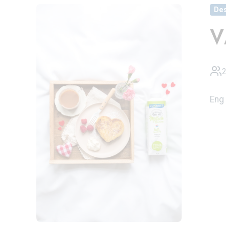
Des
V
Eng 