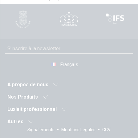
Français
A propos de nous
Actualité
Nos Produits
Coopérative agricole
Laits et boissons lactées
Luxlait professionnel
Histoire
Laits fermentés
Produits pro
Valeurs
Autres
Beurres
Sur-mesure
La Direction
-
-
Signalements
Mentions Légales
CGV
Les recettes
Crèmes
Emballages Tetra Pak
Certifications