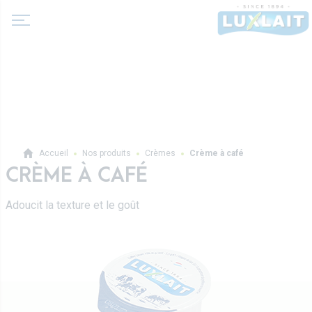
A propos de nous
Accueil
Nos produits
Crèmes
Crème à café
Actualité
CRÈME À CAFÉ
Produits
Coopérative Agricole
Adoucit la texture et le goût
Laits et boissons lactées
Histoire
Laits fermentés
Valeurs
Professionnels
Beurres
Direction
Produits pro
Crèmes
Recettes
Sur-mesure
Fromages frais