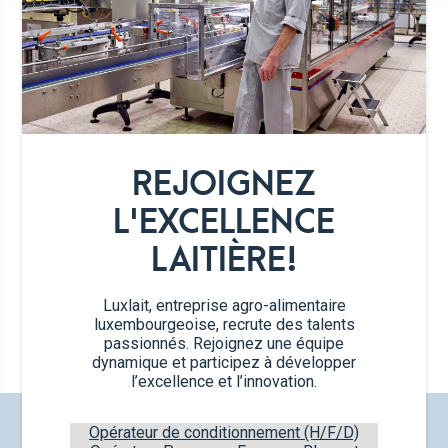
DÉTAIL DE LA GAMME
REJOIGNEZ
L'EXCELLENCE
LAITIÈRE!
Luxlait, entreprise agro-alimentaire
Crème à café
luxembourgeoise, recrute des talents
10g
passionnés. Rejoignez une équipe
dynamique et participez à développer
l’excellence et l’innovation.
DÉCOUVREZ NOS NOUVEAUX
Opérateur de conditionnement (H/F/D)