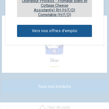
Opérateur Process - Fromage Blanc et
PRODUITS
Cottage Cheese
Assistant(e) RH (H/F/D)
Comptable (H/F/D)
Vers nos offres d'emploi
Skyr
Tous nos produits
Haut de page