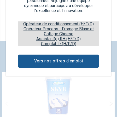
passionnés. Rejoignez une équipe
dynamique et participez à développer
l’excellence et l’innovation.
Lait caillé
250 g
Opérateur de conditionnement (H/F/D)
3,5% M.G.
Opérateur Process - Fromage Blanc et
Cottage Cheese
Assistant(e) RH (H/F/D)
Comptable (H/F/D)
DÉCOUVREZ NOS NOUVEAUX
PRODUITS
Vers nos offres d'emploi