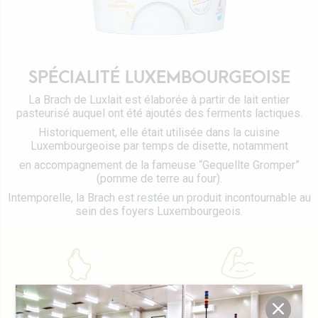
Certifications
Emballages Tetra Pak
Fromages
Travailler chez Luxlait
Service commercial
Yaourts du Luxembourg
Vitarium
Desserts lactés
SPÉCIALITÉ LUXEMBOURGEOISE
Restaurant Molkerei
Glaces
La Brach de Luxlait est élaborée à partir de lait entier
Contactez-nous
pasteurisé auquel ont été ajoutés des ferments lactiques.
Biscuits
Historiquement, elle était utilisée dans la cuisine
Boissons végétales
Luxembourgeoise par temps de disette, notamment
en accompagnement de la fameuse “Gequellte Gromper”
Lait 0 KM
(pomme de terre au four).
Catalogue
Intemporelle, la Brach est restée un produit incontournable au
sein des foyers Luxembourgeois.
Typiquement
Source de protéine