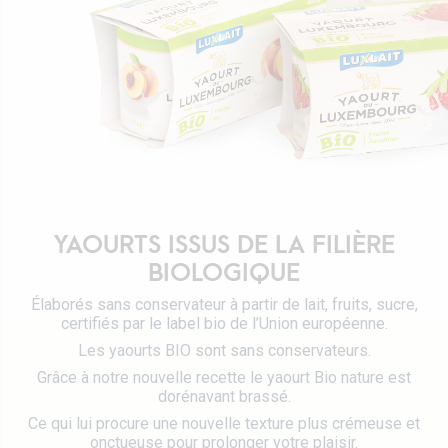
Certifications
Emballages Tetra Pak
Fromages
Travailler chez Luxlait
Service commercial
Yaourts du Luxembourg
Vitarium
Desserts lactés
Restaurant Molkerei
Glaces
Contactez-nous
Biscuits
Boissons végétales
Lait 0 KM
YAOURTS ISSUS DE LA FILIÈRE
Catalogue
BIOLOGIQUE
Élaborés sans conservateur à partir de lait, fruits, sucre,
certifiés par le label bio de l’Union européenne.
Les yaourts BIO sont sans conservateurs.
Grâce à notre nouvelle recette le yaourt Bio nature est
dorénavant brassé.
Ce qui lui procure une nouvelle texture plus crémeuse et
onctueuse pour prolonger votre plaisir.