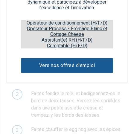
dynamique et participez à développer
l’excellence et l’innovation.
Mini guimauves
Opérateur de conditionnement (H/F/D)
Opérateur Process - Fromage Blanc et
Étapes de préparation
Cottage Cheese
Assistant(e) RH (H/F/D)
Comptable (H/F/D)
Fouettez la crème fraîche liquide avec le
1
sucre glace et la fève tonka râpée en
chantilly. Transférez le tout dans une poche
Vers nos offres d'emploi
à douille munie d'une douille en forme
d'étoile et réfrigérez jusqu'à utilisation.
Faites fondre le miel et badigeonnez-en le
2
bord de deux tasses. Versez les sprinkles
dans une petite assiette creuse et
trempez-y les bords des tasses.
Faites chauffer le egg nog avec les épices
3