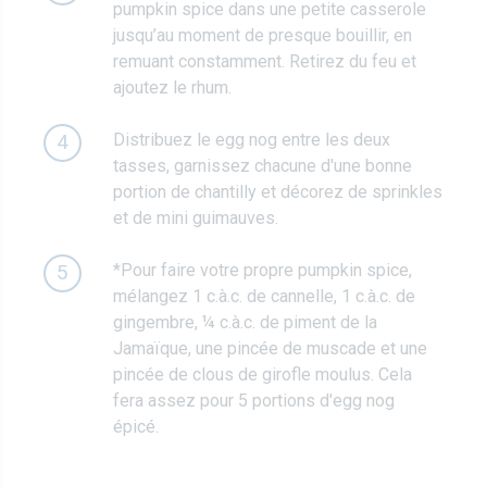
pumpkin spice dans une petite casserole
jusqu’au moment de presque bouillir, en
remuant constamment. Retirez du feu et
ajoutez le rhum.
Distribuez le egg nog entre les deux
4
tasses, garnissez chacune d'une bonne
portion de chantilly et décorez de sprinkles
et de mini guimauves.
*Pour faire votre propre pumpkin spice,
5
mélangez 1 c.à.c. de cannelle, 1 c.à.c. de
gingembre, ¼ c.à.c. de piment de la
Jamaïque, une pincée de muscade et une
pincée de clous de girofle moulus. Cela
fera assez pour 5 portions d'egg nog
épicé.