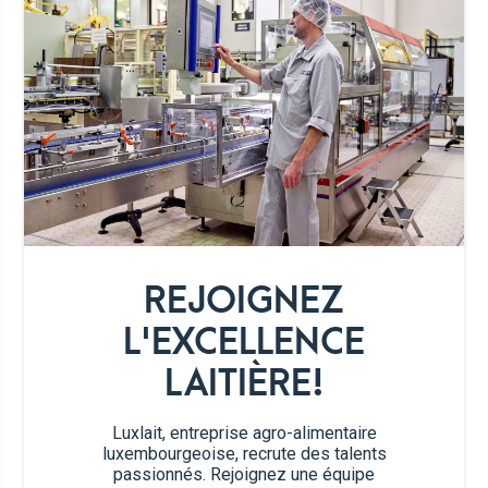
Crème fraîche
125 ml
liquide
1,5 c.à.c.
d'épices pumpkin spice*
25 ml
de rhum
25 g
de sucre glace
REJOIGNEZ
L'EXCELLENCE
1
pincée de fève tonka râpée
LAITIÈRE!
1 c.à.s.
de miel
Luxlait, entreprise agro-alimentaire
luxembourgeoise, recrute des talents
Sprinkles
passionnés. Rejoignez une équipe