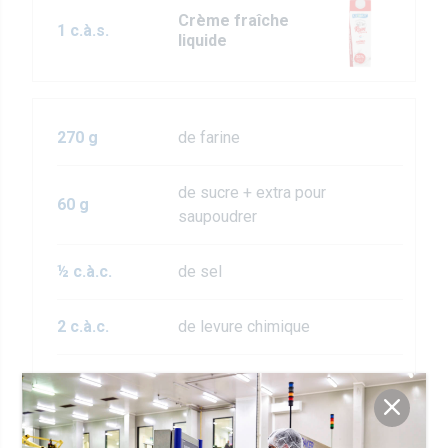
Crème fraîche
1 c.à.s.
liquide
270 g
de farine
de sucre + extra pour
60 g
saupoudrer
½ c.à.c.
de sel
2 c.à.c.
de levure chimique
¼ c.à.c.
de bicarbonate de soude
1 c.à.c.
de levure chimique